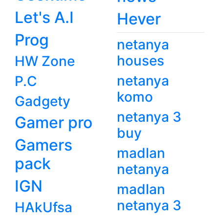
Let's A.I
Hever
Prog
netanya
houses
HW Zone
netanya
P.C
komo
Gadgety
netanya 3
Gamer pro
buy
Gamers
madlan
pack
netanya
IGN
madlan
netanya 3
HAkUfsa